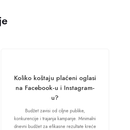
je
Koliko koštaju plaćeni oglasi
na Facebook-u i Instagram-
u?
Budžet zavisi od ciljne publike,
konkurencije i trajanja kampanje. Minimalni
dnevni budžet za efikasne rezultate kreće