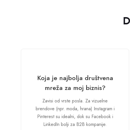
D
Koja je najbolja društvena
mreža za moj biznis?
Zavisi od vrste posla. Za vizuelne
brendove (npr. moda, hrana) Instagram i
Pinterest su idealni, dok su Facebook i
LinkedIn bolji za B2B kompanije.