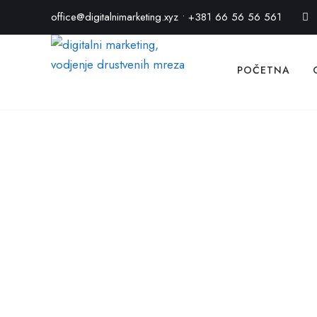
office@digitalnimarketing.xyz
•
+381 66 56 56 561
POČETNA