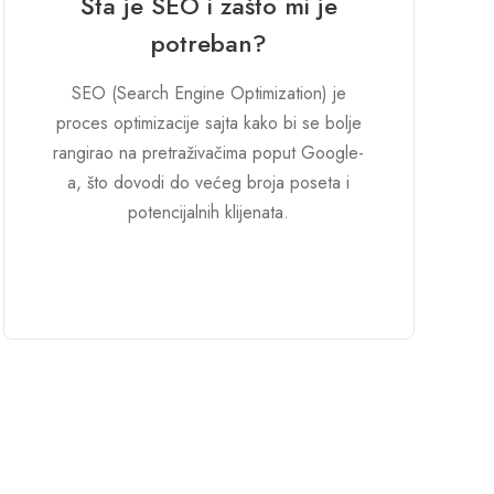
Šta je SEO i zašto mi je
potreban?
SEO (Search Engine Optimization) je
proces optimizacije sajta kako bi se bolje
rangirao na pretraživačima poput Google-
a, što dovodi do većeg broja poseta i
potencijalnih klijenata.