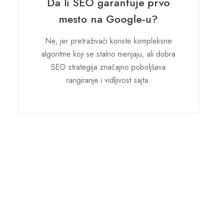
Da li SEO garantuje prvo
mesto na Google-u?
Ne, jer pretraživači koriste kompleksne
algoritme koji se stalno menjaju, ali dobra
SEO strategija značajno poboljšava
rangiranje i vidljivost sajta.