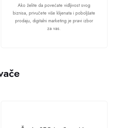
Ako želite da povećate vidljivost svog
biznisa, privučete više klijenata i poboljšate
prodaju, digitalni marketing je pravi izbor
za vas.
vače