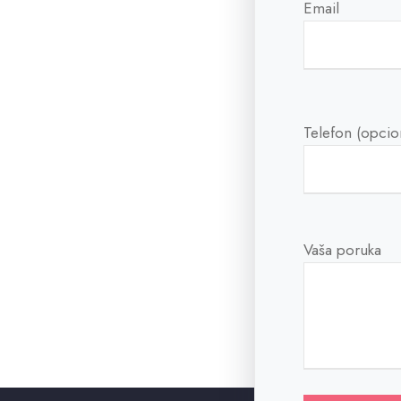
Email
nas!
 u najkraćem mogućem
Telefon (opcio
Vaša poruka