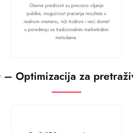
Glavne prednosti su precizno ciljanje
publike, mogućnost praćenja rezultata u
realnom vremenu, niži troškovi i veći domet
u poređenju sa tradicionalnim marketinškim
metodama.
 – Optimizacija za pretraži