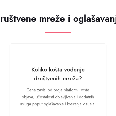
ruštvene mreže i oglašavan
Koliko košta vođenje
društvenih mreža?
Cena zavisi od broja platformi, vrste
objava, učestalosti objavljivanja i dodatnih
usluga poput oglašavanja i kreiranja vizuala.